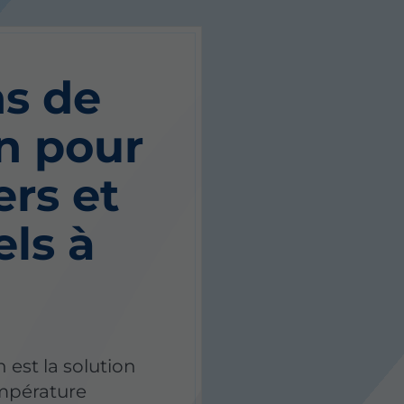
ns de
on pour
ers et
els à
n est la solution
empérature