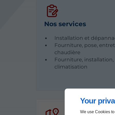
Nos services
Installation et dépann
Fourniture, pose, entr
chaudière
Fourniture, installatio
climatisation
Your priva
We use Cookies to