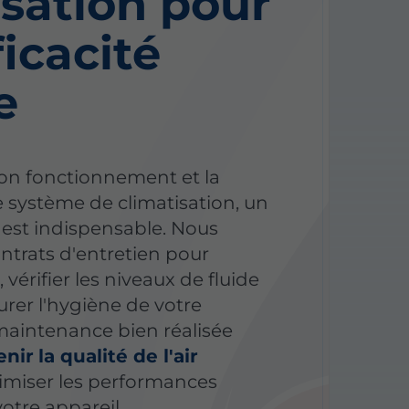
isation pour
icacité
e
bon fonctionnement et la
e système de climatisation, un
r est indispensable. Nous
trats d'entretien pour
, vérifier les niveaux de fluide
urer l'hygiène de votre
 maintenance bien réalisée
enir
la qualité de l'air
imiser les performances
otre appareil.