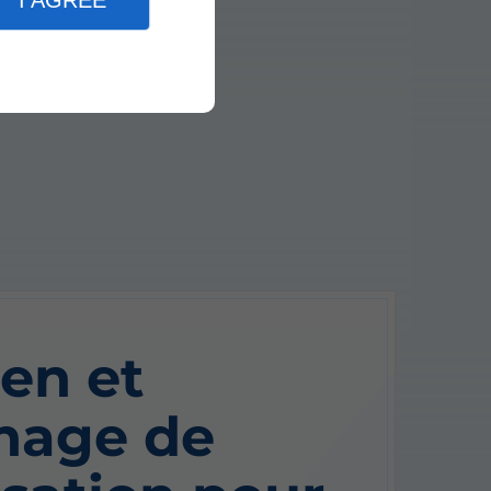
I AGREE
ien et
nage de