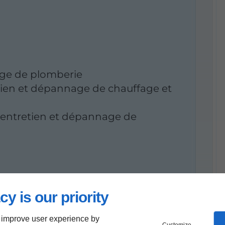
age de plomberie
etien et dépannage de chauffage et
n, entretien et dépannage de
cy is our priority
 improve user experience by