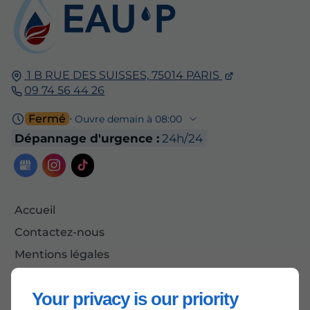
1 B RUE DES SUISSES,
75014
PARIS
09 74 56 44 26
Fermé
⋅ Ouvre demain à 08:00
Dépannage d'urgence :
24h/24
Accueil
Contactez-nous
Mentions légales
Plan du site
Your privacy is our priority