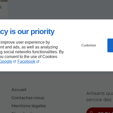
6
cy is our priority
,
 improve user experience by
Customize
nt and ads, as well as analyzing
ng social networks functionalities. By
you consent to the use of Cookies
Google
Facebook
.
Accueil
Artisans qu
Contactez-nous
service des 
Mentions légales