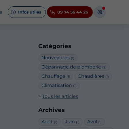
s
Infos utiles
09 74 56 44 26
Catégories
Nouveautés
(1)
Dépannage de plomberie
(2)
Chauffage
Chaudières
(1)
(1)
Climatisation
(1)
Tous les articles
Archives
Août
Juin
Avril
(1)
(1)
(1)