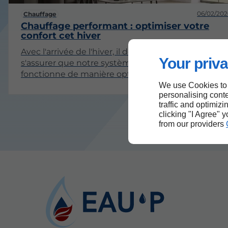
06/02/202
Chauffage
Chauffage performant : optimiser votre
confort cet hiver
Avec l'arrivée de l'hiver, il devient essentiel de
Your priva
s'assurer que notre système de chauffage
fonctionne de manière optimale. Un chauffage
performant ne se limite pas à générer de la chaleur
We use Cookies to
personalising conte
mais il doit également garantir un confort durable
traffic and optimizi
tout en étant économe en énergie. Dans cet
clicking "I Agree" 
article, nous explorerons divers aspects liés à
from our providers
l'optimisation de votre chauffage pour cet hiver.