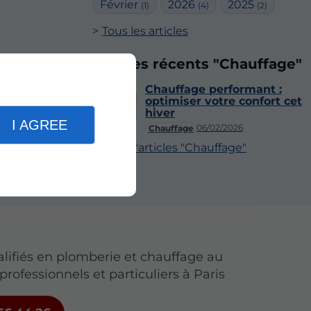
Février
2026
2025
(1)
(4)
(2)
Tous les articles
Articles récents "Chauffage"
Chauffage performant :
optimiser votre confort cet
hiver
I AGREE
06/02/2026
Chauffage
Plus d'articles "Chauffage"
alifiés en plomberie et chauffage au
professionnels et particuliers à Paris