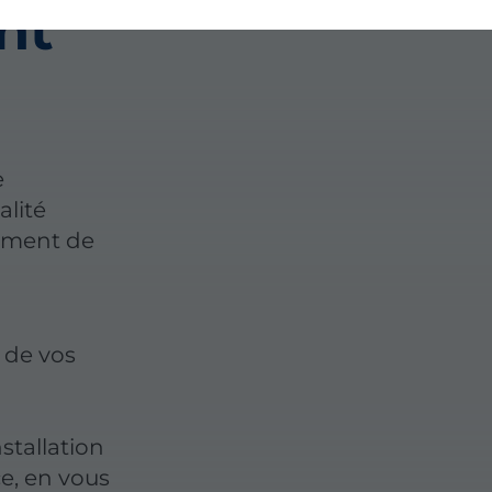
nt
e
alité
sement de
 de vos
a
stallation
e, en vous