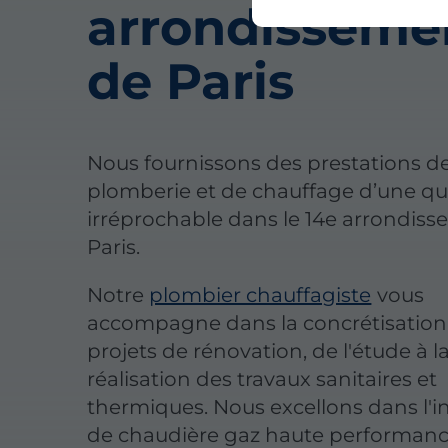
arrondisseme
de Paris
Nous fournissons des prestations d
plomberie et de chauffage d’une qu
irréprochable dans le 14e arrondis
Paris.
Notre
plombier chauffagiste
vous
accompagne dans la concrétisation
projets de rénovation, de l'étude à l
réalisation des travaux sanitaires et
thermiques. Nous excellons dans l'in
de chaudière gaz haute performanc