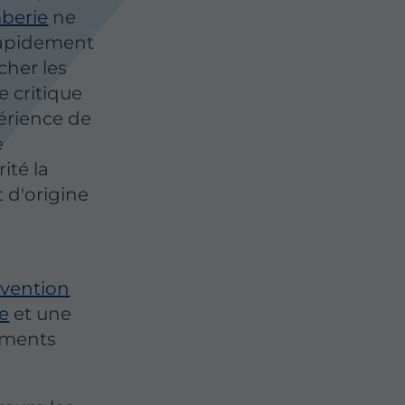
berie
ne
rapidement
cher les
e critique
périence de
e
ité la
t d'origine
rvention
e
et une
ements