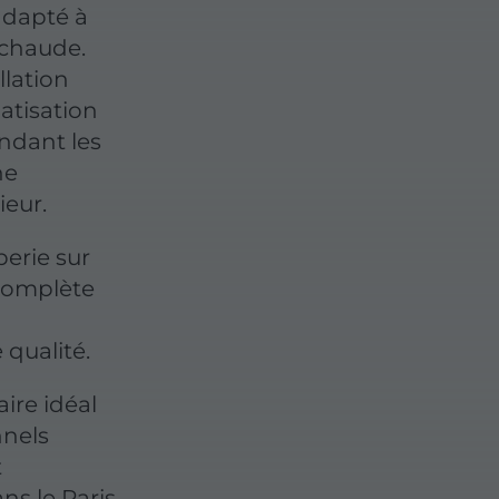
adapté à
 chaude.
llation
atisation
ndant les
ne
ieur.
erie sur
complète
qualité.
ire idéal
nnels
t
ns le Paris