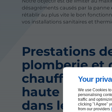
Notre objectif est de limiter au ma
désagréments causés par la panne 
rétablir au plus vite le bon fonctio
vos installations sanitaires et therm
Prestations d
plomberie et 
chauffage de
Your priva
haute qualité
We use Cookies to
personalising conte
traffic and optimizi
dans le 14e
clicking "I Agree" 
from our providers