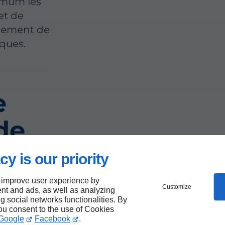
ximum les
et de
nnement de
iques.
e
de
cy is our priority
 improve user experience by
Customize
nt and ads, as well as analyzing
ng social networks functionalities. By
you consent to the use of Cookies
Google
Facebook
.