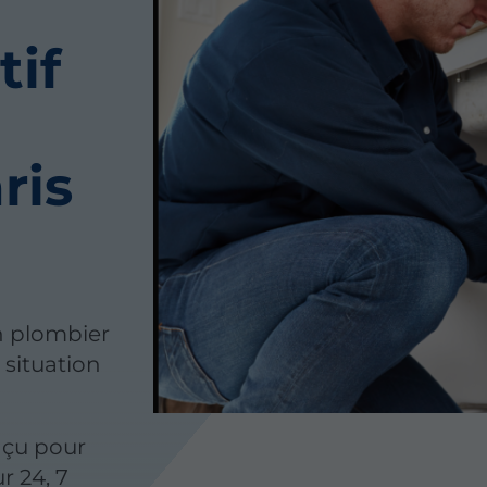
tif
ris
n plombier
 situation
nçu pour
r 24, 7