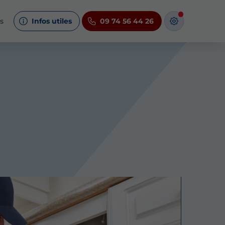
s
Infos utiles
09 74 56 44 26